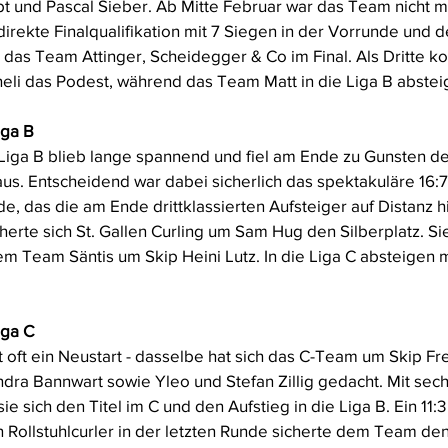
t und Pascal Sieber. Ab Mitte Februar war das Team nicht m
 direkte Finalqualifikation mit 7 Siegen in der Vorrunde und d
das Team Attinger, Scheidegger & Co im Final. Als Dritte ko
eli das Podest, während das Team Matt in die Liga B absteig
iga B
 Liga B blieb lange spannend und fiel am Ende zu Gunsten d
 aus. Entscheidend war dabei sicherlich das spektakuläre 16:
e, das die am Ende drittklassierten Aufsteiger auf Distanz hi
rte sich St. Gallen Curling um Sam Hug den Silberplatz. Sie
m Team Säntis um Skip Heini Lutz. In die Liga C absteigen
iga C
 oft ein Neustart - dasselbe hat sich das C-Team um Skip Fre
ndra Bannwart sowie Yleo und Stefan Zillig gedacht. Mit sec
sie sich den Titel im C und den Aufstieg in die Liga B. Ein 11
en Rollstuhlcurler in der letzten Runde sicherte dem Team den