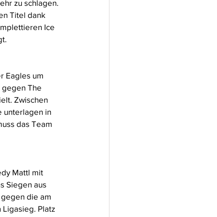
ehr zu schlagen. 
en Titel dank 
mplettieren Ice 
t.
er Eagles um 
7 gegen The 
elt. Zwischen 
 unterlagen in 
 muss das Team 
dy Mattl mit 
hs Siegen aus 
:3 gegen die am 
 Ligasieg. Platz 