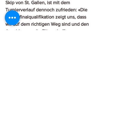
Skip von St. Gallen, ist mit dem 
Turnierverlauf dennoch zufrieden: «Die 
Viertelfinalqualifikation zeigt uns, dass 
wir auf dem richtigen Weg sind und den 
Anschluss an die Elite schaffen 
können.» 
Ein toller Gastgeber
In unserer Takeout Beiz war von 
Donnerstag bis Sonntag Abend 
Hochbetrieb, jeweils von früh bis spät. 
Die Küche lieferte mehrere Hundert 
Menues und verwöhnte nebst guter 
Qualität die SpielerInnen und die 
Zuschauer auch mit kurzen 
Wartezeiten. Ein herzliches 
Dankeschön geht an das Gastro-Team 
unter der Leitung von Gazi.
Ein herzlicher Dank auch an die 