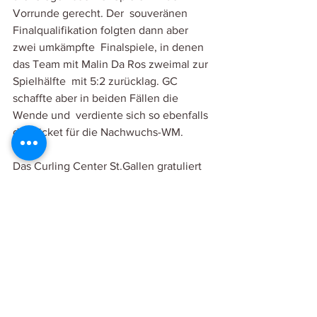
Vorrunde gerecht. Der  souveränen 
Finalqualifikation folgten dann aber 
zwei umkämpfte  Finalspiele, in denen 
das Team mit Malin Da Ros zweimal zur 
Spielhälfte  mit 5:2 zurücklag. GC 
schaffte aber in beiden Fällen die 
Wende und  verdiente sich so ebenfalls 
das Ticket für die Nachwuchs-WM. 
Das Curling Center St.Gallen gratuliert 
Jannis und Malin ganz  herzlich zu 
diesem Erfolg und drückt jetzt schon 
die Daumen für das  grosse 
Saisonhighlight vom 5.-12. März!
News