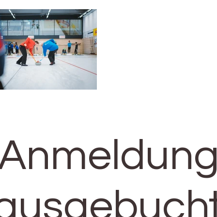
Anmeldung
(l
eider 2023
ausgebucht)
Anmeldun
(ausgebucht