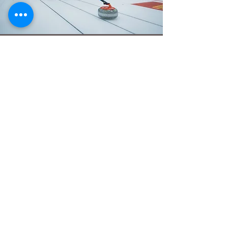
Special Olympic
Curling
Wir sind eine fröhliche,
unternehmungslustige, bunt gemischte und
kameradschaftliche Gruppe von Frauen
und Männern, die einmal in der Woche
zusammen Curling trainieren und Mal für
Mal unser Bestes geben.
Unter anderem sind wir in der Valida, dem
quimby huus, der Sonnenhalde SG, der
Stiftung Waldheim, der Rothhaus Schule
Teufen, dem HPV Rorschach und/oder der
Dreiiischiibe aktiv.