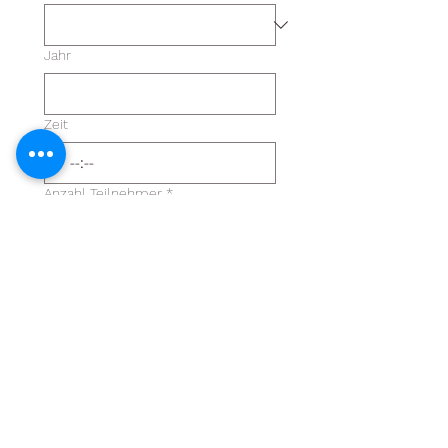
Jahr
Zeit
:
Anzahl Teilnehmer
*
Mitteilung
Möchtest du nach dem Event im
Restaurant einen Apéro oder ein
Abendessen geniessen?
*