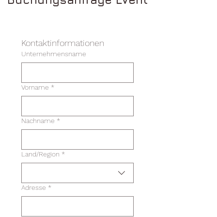
Kontaktinformationen
Unternehmensname
Vorname
*
Nachname
*
Mehrzeilige Adresse
Land/Region
*
Adresse
*