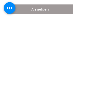
Anmelden
Diese Veranstaltung teilen
Curling Center St. Gallen
Kontakt
Restaurant Takeout
Impressum
/
Datenschutzrichtlinien
©2025 Curling Center St. Gallen