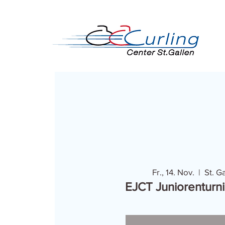
Fr., 14. Nov.
  |  
St. G
EJCT Juniorenturn