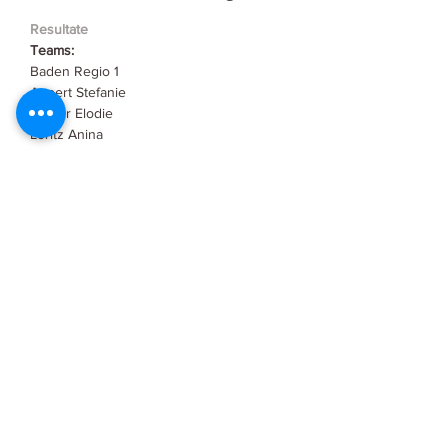
Resultate
Teams:
Baden Regio 1
Appert Stefanie
Jerger Elodie
Loritz Anina
Weiterlesen >
Diese Veranstaltung teilen
Curling Center St. Gallen
Kontakt
Restaurant Takeout