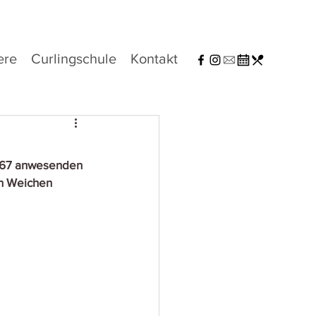
ere
Curlingschule
Kontakt
r 67 anwesenden 
en Weichen 