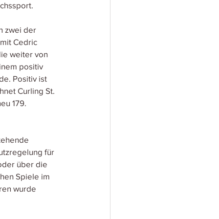
chssport.
n zwei der 
mit Cedric 
ie weiter von 
nem positiv 
. Positiv ist 
net Curling St. 
neu 179.
stehende 
tzregelung für 
oder über die 
hen Spiele im 
ren wurde 