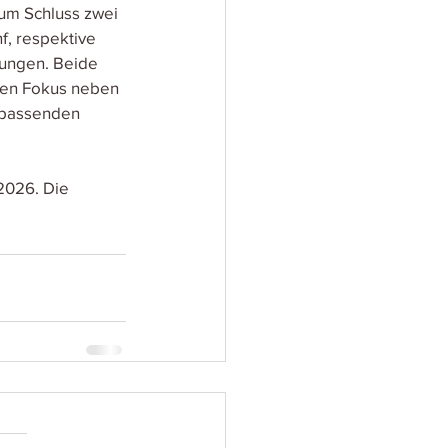
um Schluss zwei 
f, respektive 
ungen. Beide 
hren Fokus neben 
 passenden 
2026. Die 