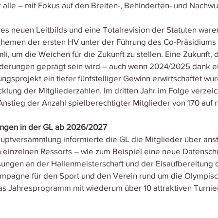
r alle – mit Fokus auf den Breiten-, Behinderten- und Nachwu
s neuen Leitbilds und eine Totalrevision der Statuten ware
n Themen der ersten HV unter der Führung des Co-Präsidiums 
, um die Weichen für die Zukunft zu stellen. Eine Zukunft, d
rderungen geprägt sein wird – auch wenn 2024/2025 dank ei
gsprojekt ein tiefer fünfstelliger Gewinn erwirtschaftet wurde
lung der Mitgliederzahlen. Im dritten Jahr im Folge verzeich
Anstieg der Anzahl spielberechtigter Mitglieder von 170 auf 
ngen in der GL ab 2026/2027
auptversammlung informierte die GL die Mitglieder über an
einzelnen Ressorts – wie zum Beispiel eine neue Datenschu
sungen an der Hallenmeisterschaft und der Eisaufbereitung 
mpagne für den Sport und den Verein rund um die Olympisc
as Jahresprogramm mit wiederum über 10 attraktiven Turnie