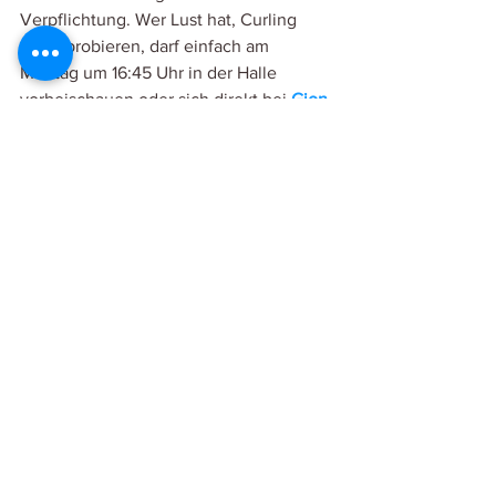
Verpflichtung. Wer Lust hat, Curling 
auszuprobieren, darf einfach am 
Montag um 16:45 Uhr in der Halle 
vorbeischauen oder sich direkt bei 
Gion 
Berther
 melden.
Kommentare
Kommentar verfassen...