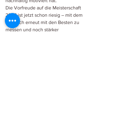
nachhaltig motiviert hat.
Die Vorfreude auf die Meisterschaft 
2026 ist jetzt schon riesig – mit dem 
Ziel, sich erneut mit den Besten zu 
messen und noch stärker 
zurückzukehren!
News
Rollstuhl Curling
Kommentare
Kommentar verfassen...