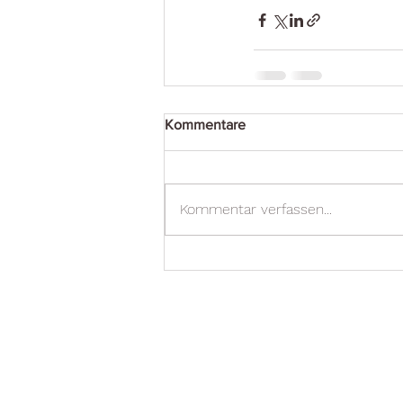
Kommentare
Kommentar verfassen...
Curling Center St. Gallen
Kontakt
Restaurant Takeout