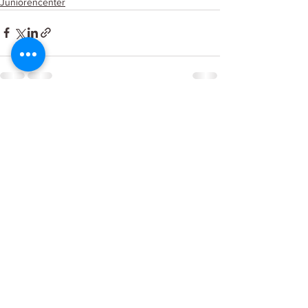
Juniorencenter
Kommentare
Kommentar verfassen...
Curling Center St. Gallen
Kontakt
Restaurant Takeout
Impressum
/
Datenschutzrichtlinien