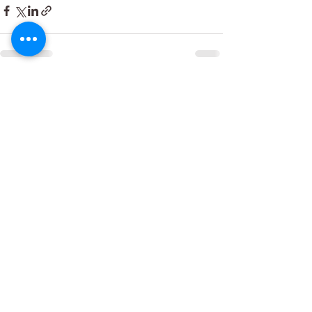
Kommentare
Kommentar verfassen...
Curling Center St. Gallen
Kontakt
Restaurant Takeout
Impressum
/
Datenschutzrichtlinien
©2025 Curling Center St. Gallen