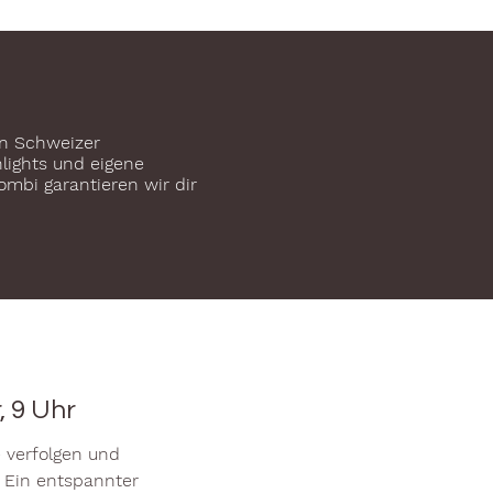
en Schweizer
hlights und eigene
ombi garantieren wir dir
, 9 Uhr
 verfolgen und
. Ein entspannter