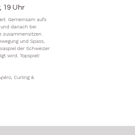
, 19 Uhr
keit. Gemeinsam aufs
en und danach bei
e zusammensitzen.
Bewegung und Spass,
iaspiel der Schweizer
gt wird. Topspiel!
péro, Curling &