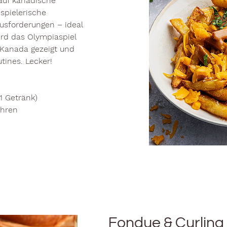
 auf kanadische
 spielerische
usforderungen – ideal
ird das Olympiaspiel
Kanada gezeigt und
tines. Lecker!
1 Getränk)
ahren
Fondue & Curling