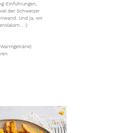
ing-Einführungen,
iel der Schweizer
inwand. Und ja, wir
nslalom... :)
1 Warmgetränk)
hren