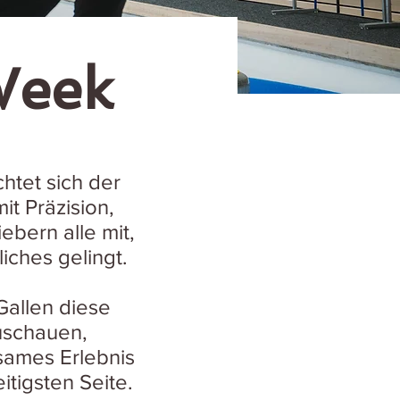
Week
htet sich der
it Präzision,
bern alle mit,
iches gelingt.
Gallen diese
uschauen,
sames Erlebnis
itigsten Seite.