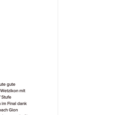
ute gute 
-Wetzikon mit 
 Stufe 
 im Final dank 
oach Gion 