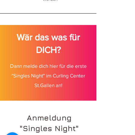
Wär das was für
DICH?
D
ann melde dich hier für die erste
"Singles Night" im Curling Center
St.Gallen an!
Anmeldung
"Singles Night"