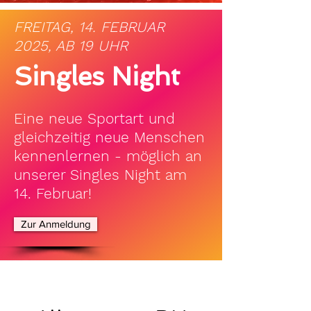
FREITAG, 14. FEBRUAR
2025, AB 19 UHR
Singles Night
Eine neue Sportart und
gleichzeitig neue Menschen
kennenlernen - möglich an
unserer Singles Night am
14. Februar!
Zur Anmeldung